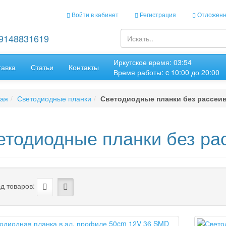
Войти в кабинет
Регистрация
Отложенн
89148831619
Иркутское время: 03:54
тавка
Статьи
Контакты
Время работы: c 10:00 до 20:00
ная
Светодиодные планки
Светодиодные планки без рассеи
етодиодные планки без ра
д товаров: