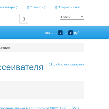
ые товары (
0
)
Сравнить (
0
)
Оформить заказ
товаров
на
руб.
0
0
вателя
ссеивателя
Прайс-лист каталога