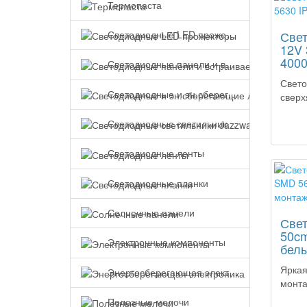
Термопаста
Светодиодные LED прожекторы
Свет
12V 
400
Светодиодные панели и встраиваемые светильники
Свето
Светодиодные и эн.сберегающие лампы
сверх
2
Светодиодные светильники Jazzway
Светодиодные ленты
Светодиодные планки
Солнечные панели
Свет
50cm
Электронные компоненты
белы
Яркая
Энергосберегающая электроника
монт
Полезные мелочи