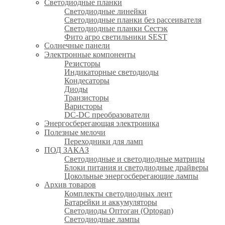
Светодиодные планки
Светодиодные линейки
Светодиодные планки без рассеивателя
Светодиодные планки Сестэк
Фито агро светильники SEST
Солнечные панели
Электронные компоненты
Резисторы
Индикаторные светодиоды
Кондесаторы
Диоды
Транзисторы
Варисторы
DC-DC преобразователи
Энергосберегающая электроника
Полезные мелочи
Переходники для ламп
ПОД ЗАКАЗ
Светодиодные и светодиодные матрицы
Блоки питания и светодиодные драйверы
Цокольные энергосберегающие лампы
Архив товаров
Комплекты светодиодных лент
Батарейки и аккумуляторы
Светодиоды Оптоган (Optogan)
Светодиодные лампы