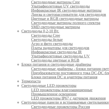
Светодиодные матрицы Cree
Ультрафиолетовые UV светодиоды
Инфракрасные IR светодиодные матрицы
Линзы и светорассеиватели для светодиодов
Цветные и RGB светодиодные матрицы
Светодиодные матрицы полного спектра
SMD светодиодные матрицы
Светодиоды 0,2-10 Вт.
Светодиоды Cree
Светодиоды белые
Агро и фито светодиоды
Платы радиаторы для светодиодов
Инфракрасные светодиоды IR
Ультрафиолетовые светодиоды UV
Светодиоды цветные и RGB
Блоки питания и светодиодные драйверы
Светодиодные драйверы - блоки питания све
Преобразователи постоянного тока DC-DC бл
Блоки питания DC и адаптеры питания
Термопаста
Светодиодные LED прожекторы
LED прожекторы влагозащищенные
Промышленное освещение
LED прожекторы IP67 c датчиком движения
Светодиодные панели и встраиваемые светильники
Светодиодные прожекторы Россия