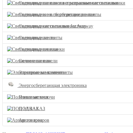
Светодиодные панели и встраиваемые светильники
Светодиодные и эн.сберегающие лампы
Светодиодные светильники Jazzway
Светодиодные ленты
Светодиодные планки
Солнечные панели
Электронные компоненты
Энергосберегающая электроника
Полезные мелочи
ПОД ЗАКАЗ
Архив товаров