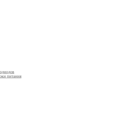
тодиодов
оки питания