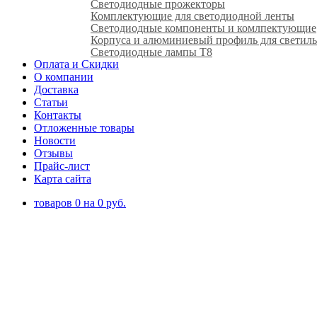
Светодиодные прожекторы
Комплектующие для светодиодной ленты
Светодиодные компоненты и комлпектующие
Корпуса и алюминиевый профиль для светил
Светодиодные лампы T8
Оплата и Скидки
О компании
Доставка
Статьи
Контакты
Отложенные товары
Новости
Отзывы
Прайс-лист
Карта сайта
товаров
0
на
0
руб.
Иркутское время: 15:48
Время работы: c 10:00 до 20:00